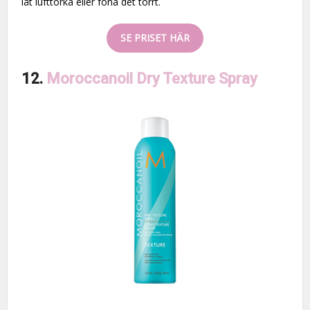
låt lufttorka eller föna det torrt.
SE PRISET HÄR
12.
Moroccanoil Dry Texture Spray