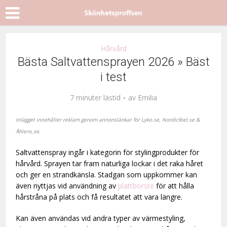
Hårvård
Bästa Saltvattensprayen 2026 » Bäst
i test
7 minuter lästid
av
Emilia
Inlägget innehåller reklam genom annonslänkar för
Lyko.se, Nordicfe
el.se &
Åhlens.se.
Saltvattenspray ingår i kategorin för stylingprodukter för
hårvård. Sprayen tar fram naturliga lockar i det raka håret
och ger en strandkänsla. Stadgan som uppkommer kan
även nyttjas vid användning av
plattborste
för att hålla
hårstråna på plats och få resultatet att vara längre.
Kan även användas vid andra typer av värmestyling,