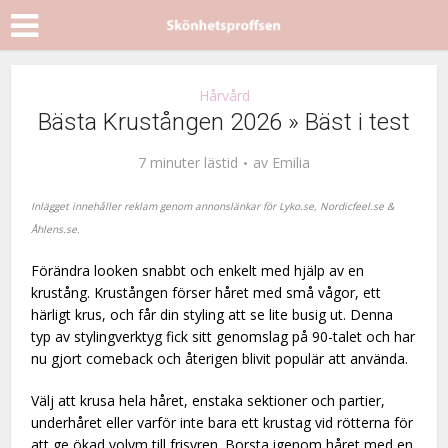
Hårvård
Bästa Krustången 2026 » Bäst i test
7 minuter lästid
av
Emilia
Inlägget innehåller reklam genom annonslänkar för
Lyko.se, Nordicfe
el.se &
Åhlens.se.
Förändra looken snabbt och enkelt med hjälp av en
krustång. Krustången förser håret med små vågor, ett
härligt krus, och får din styling att se lite busig ut. Denna
typ av stylingverktyg fick sitt genomslag på 90-talet och har
nu gjort comeback och återigen blivit populär att använda.
Välj att krusa hela håret, enstaka sektioner och partier,
underhåret eller varför inte bara ett krustag vid rötterna för
att ge ökad volym till frisyren. Borsta igenom håret med en