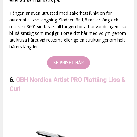
efter att den har satts på.
Tången är även utrustad med säkerhetsfunktion för
automatisk avstängning. Sladden är 1,8 meter lång och
roterar i 360° vid fästet till tången för att användningen ska
bli så smidig som möjligt. Förse ditt hår med volym genom
att krusa håret vid rötterna eller ge en struktur genom hela
hårets längder.
SE PRISET HÄR
6.
OBH Nordica Artist PRO Plattång Liss &
Curl