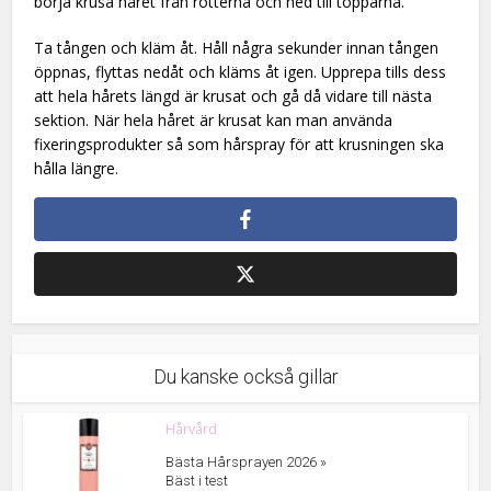
börja krusa håret från rötterna och ned till topparna.
Ta tången och kläm åt. Håll några sekunder innan tången
öppnas, flyttas nedåt och kläms åt igen. Upprepa tills dess
att hela hårets längd är krusat och gå då vidare till nästa
sektion. När hela håret är krusat kan man använda
fixeringsprodukter så som hårspray för att krusningen ska
hålla längre.
Du kanske också gillar
Hårvård
Bästa Hårsprayen 2026 »
Bäst i test