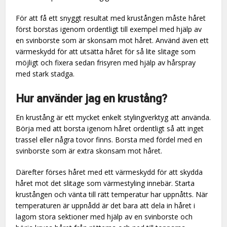
För att få ett snyggt resultat med krustången måste håret
först borstas igenom ordentligt till exempel med hjälp av
en svinborste som är skonsam mot håret. Använd även ett
värmeskydd för att utsätta håret för så lite slitage som
möjligt och fixera sedan frisyren med hjälp av hårspray
med stark stadga.
Hur använder jag en krustång?
En krustång är ett mycket enkelt stylingverktyg att använda.
Börja med att borsta igenom håret ordentligt så att inget
trassel eller några tovor finns. Borsta med fördel med en
svinborste som är extra skonsam mot håret.
Därefter förses håret med ett värmeskydd för att skydda
håret mot det slitage som värmestyling innebär. Starta
krustången och vänta till rätt temperatur har uppnåtts. När
temperaturen är uppnådd är det bara att dela in håret i
lagom stora sektioner med hjälp av en svinborste och