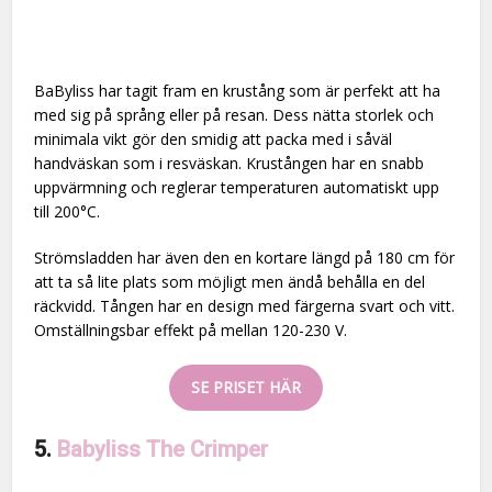
BaByliss har tagit fram en krustång som är perfekt att ha
med sig på språng eller på resan. Dess nätta storlek och
minimala vikt gör den smidig att packa med i såväl
handväskan som i resväskan. Krustången har en snabb
uppvärmning och reglerar temperaturen automatiskt upp
till 200°C.
Strömsladden har även den en kortare längd på 180 cm för
att ta så lite plats som möjligt men ändå behålla en del
räckvidd. Tången har en design med färgerna svart och vitt.
Omställningsbar effekt på mellan 120-230 V.
SE PRISET HÄR
5.
Babyliss The Crimper