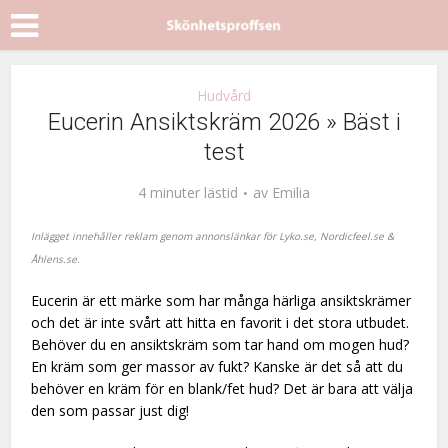
Hudvård
Eucerin Ansiktskräm 2026 » Bäst i
test
4 minuter lästid
av
Emilia
Inlägget innehåller reklam genom annonslänkar för
Lyko.se, Nordicfe
el.se &
Åhlens.se.
Eucerin är ett märke som har många härliga ansiktskrämer
och det är inte svårt att hitta en favorit i det stora utbudet.
Behöver du en ansiktskräm som tar hand om mogen hud?
En kräm som ger massor av fukt? Kanske är det så att du
behöver en kräm för en blank/fet hud? Det är bara att välja
den som passar just dig!