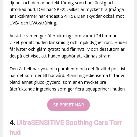
djupet och den är perfekt för dig som har känslig och
uttorkad hud. Den har SPF25, vilket är mycket bra (många
ansiktskrämer har endast SPF15). Den skyddar också mot
UVB- och UVA-strålning.
Ansiktskrämen ger återfuktning som varar i 24 timmar,
vilket gör att huden blir smidig och mjuk dygnet runt. Huden
får lyster och glåmig/trött hud får nytt liv och dessutom är
det på det viset att huden upphör att kännas stram.
Den är helt parfym- och parabenfri och det är alltid positivt
när det kommer till hudvård. Bland ingredienserna hittar vi
bland annat gluco-glycerol som är en mycket bra
återfuktande ingrediens som ger flera aquaporiner i huden.
SE PRISET HÄR
4.
UltraSENSITIVE Soothing Care Torr
hud