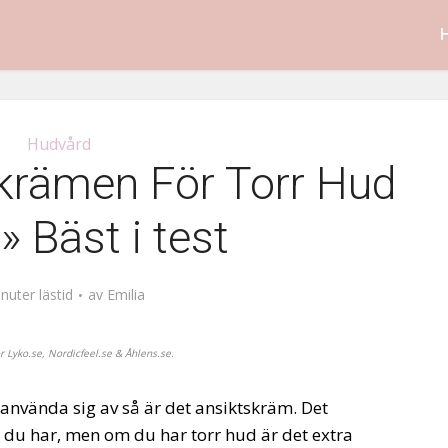
Hudvård
krämen För Torr Hud
» Bäst i test
nuter lästid
av
Emilia
ör
Lyko.se,
Nordicfeel.se
&
Åhlens.se.
använda sig av så är det ansiktskräm. Det
p du har, men om du har torr hud är det extra