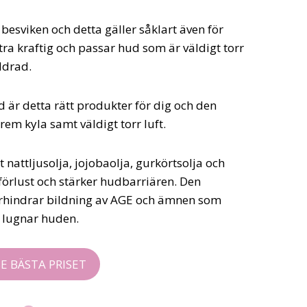
esviken och detta gäller såklart även för
ra kraftig och passar hud som är väldigt torr
ldrad.
 är detta rätt produkter för dig och den
em kyla samt väldigt torr luft.
nattljusolja, jojobaolja, gurkörtsolja och
örlust och stärker hudbarriären. Den
rhindrar bildning av AGE och ämnen som
h lugnar huden.
SE BÄSTA PRISET