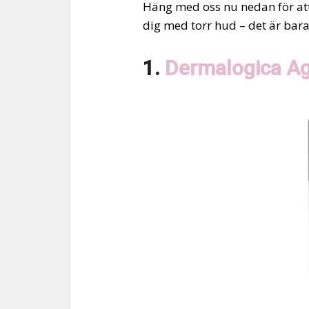
Häng med oss nu nedan för att s
dig med torr hud – det är bara
1.
Dermalogica A