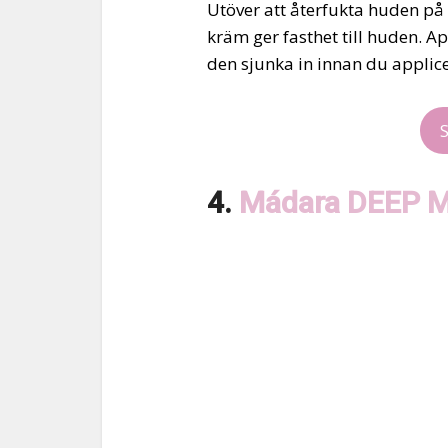
Utöver att återfukta huden på 
kräm ger fasthet till huden. A
den sjunka in innan du applic
4.
Mádara DEEP M