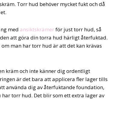
ktskräm. Torr hud behöver mycket fukt och då
et.
 gäng med
ansiktskrämer
för just torr hud, så
den att göra din torra hud härligt återfuktad.
å om man har torr hud är att det kan krävas
en kräm och inte känner dig ordentligt
ingen är det bara att applicera fler lager tills
att använda dig av återfuktande foundation,
har torr hud. Det blir som ett extra lager av