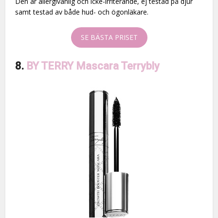
Den är allergivänlig och icke-irriterande, ej testad på djur
samt testad av både hud- och ögonläkare.
SE BÄSTA PRISET
8.
BY TERRY Mascara Terrybly