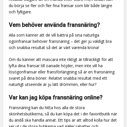
du börja se fler och fler fina fransar som blir både längre
och fylligare.
Vem behöver använda fransnäring?
Alla som känner att de vill bättra på sina naturliga
ögonfransar behöver fransnäring – det ger ju väldigt bra
och snabba resultat så det är värt varenda krona!
Om du känner att mascara inte riktigt är tillräckligt för att
lyfta dina fransar till oanade höjder, men inte vill ha
lösögonfransar eller fransförlängning så är en fransnäring
svaret på dina böner. Relativt snabba resultat med ett
naturligt utseende är ju lätt drömmen, eller hur?
Var kan jag köpa fransnäring online?
Fransnäring kan du hitta hos alla de stora
skönhetsbutikerna, så du kan köpa det i din favoritbutik när
du ändå ska handla annat. Ett tips är att alltod kolla hur det
ser ut i de stora butikerna vad gäller rabatter och