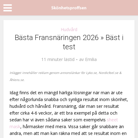
Hudvård
Bästa Fransnäringen 2026 » Bäst i
test
11 minuter lästid
av
Emilia
Inlägget innehåller reklam genom annonslänkar för
Lyko.se,
Nordicfeel.se
&
Åhlens.se.
Idag finns det en mängd härliga lösningar när man är ute
efter någorlunda snabba och synliga resultat inom skönhet,
hudvård och hårvård. Fransnäring, där man ser resultat
efter cirka 4-6 veckor, är ett bra exempel på detta och
sedan har vi även sådana saker som exempelvis
sheet
mask
, hårmasker med mera. Vissa saker går snabbare än
andra, men att man kan räkna med att se resultat inom en