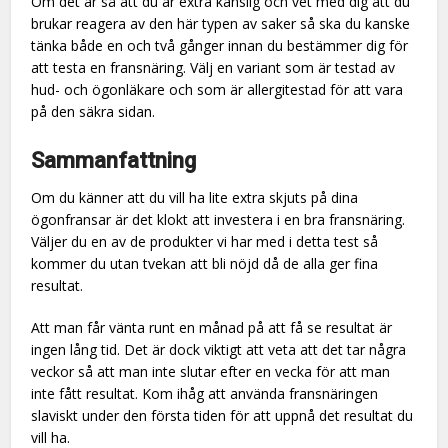
Om det är så att du är extra känslig och vet med dig att du
brukar reagera av den här typen av saker så ska du kanske
tänka både en och två gånger innan du bestämmer dig för
att testa en fransnäring. Välj en variant som är testad av
hud- och ögonläkare och som är allergitestad för att vara
på den säkra sidan.
Sammanfattning
Om du känner att du vill ha lite extra skjuts på dina
ögonfransar är det klokt att investera i en bra fransnäring.
Väljer du en av de produkter vi har med i detta test så
kommer du utan tvekan att bli nöjd då de alla ger fina
resultat.
Att man får vänta runt en månad på att få se resultat är
ingen lång tid. Det är dock viktigt att veta att det tar några
veckor så att man inte slutar efter en vecka för att man
inte fått resultat. Kom ihåg att använda fransnäringen
slaviskt under den första tiden för att uppnå det resultat du
vill ha.